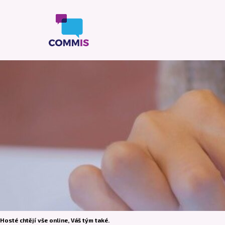
Hosté chtějí vše online, Váš tým také.