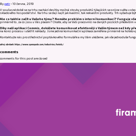
By
petr
•
10 června, 2019
V současné době se na trhu nachází desítky možná stovky produktů týkajících se online světa v o
skladového hospodářství. Na trhu se dají najít jak kvalitní, tak nekvalitní produkty. Trh vyžaduje b
Ale co takhle začít u Vašeho týmu? Nemáte problém s interní komunikací? Funguje vš
primárně to, za co jsou u Vás placeni? Chcete, aby se Vaši pracovníci na daných pozicích předevš
Díky naší aplikaci Commis, dokážete komunikovat efektivněji s Vaším týmem než kdy př
na konci procesu i ušetřit náklady. Jsme jediná komunikační aplikace zaměřena primárně na hotelový a
Kontaktujte nás prostřednictví poptávkového formuláře a my Vám ukážeme, jak vše jednoduše fung
zdroj: obrázek: https://www.spacepole.com/industries/hotels/
comments
comments for this post are closed