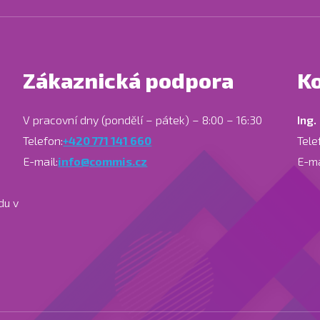
Zákaznická podpora
Ko
V pracovní dny (pondělí – pátek) – 8:00 – 16:30
Ing.
Telefon:
+420 771 141 660
Tele
E-mail:
info@commis.cz
E-ma
du v