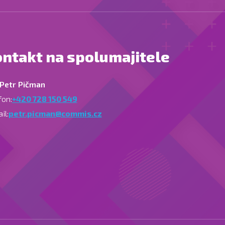
ntakt na spolumajitele
 Petr Pičman
fon:
+420 728 150 549
il:
petr.picman@commis.cz