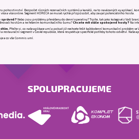
boru pohostinství. Bezpočet různých rezervačních systémů a kanálů, na to navázaných xy aplikací,
ýt více a více online. Segment HORECA se musel rychle přizpůsobit, aby zaujal potenciálního hosta.
e správně?
Nebo jsou problémy přenášeny do denní operativy? Trpíte, tak jako kolegové z Vaší branž
ím věnovali hostům a ne řešením komunikačního šumu?
Chcete mít stále spokojené hosty?
Na int
edtím.
Přečte si, co naše aplikace umí a pokud již nechcete řešit každodenní komunikační problém v
 restaurační segment v České republice, která respektuje specifické potřeby tohoto odvětví. Naše apl
uje a co vše Commis umí.
SPOLUPRACUJEME