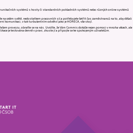
 komunikačních systémů s hosty či standardních pokladních systémů nebo různých online systémů
e na celém světě, nedostatkem pracovních sil a potřebujete šetřit čas zaměstnanců na to, aby dělali
erní komunikaci, v tak turbulentním odvětví jako je HORECA, vše stojí.
e Vašem provozu, obraťte se na nás. Uvidíte, že Vám Commis dokáže nejen pomoci v mnoha věcech, ale
ikace je testována denně v praxi, zkuste jí a připojte se ke spokojeným uživatelům.